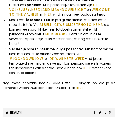
Luister een
podcast
. Mijn persoonlijke favorieten zijn
DE
VOLKSJURY
,
NERDLAND MAANDOVERZICHT
en
WELCOME
TO THE AA
.
HIER
en
HIER
vind je nog meer podcasts terug.
Maak een
fotoboek
. Duik in je digitale archief en selecteer je
mooiste foto's. Via
ALBELLI
,
CEWE
,
SMARTPHOTO
,
HEMA
etc.
kan je in een paar klikken een fotoboek samenstellen. Mijn
persoonlijke favoriet is
MILK BOOKS
. Extra fijn om in deze
vervelende periode je leukste herinneringen nog eens boven te
halen!
Versier je ramen
. Steek toevallige passanten een hart onder de
riem met een leuke affiche voor het raam. Via
#LOCKDOWNLOVE
en
DE WARMSTE WEEK
vind je een
template die je - indien gewenst - kan personaliseren. Inwoners
(en liefhebbers) van de stad Gent kunnen ook
HIER
terecht voor
een leuke affiche.
Nog meer inspiratie nodig? MNM lijstte 101 dingen op die je de
komende weken thuis kan doen. Ontdek alles
HIER
.
HEALTH