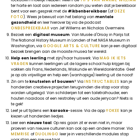
ter harte en laat aan iedereen rondom jou weten dat je bereikbaar
bent voor een gesprek met de
#ikbenbereikbaar
(of
DEZE
FOTO
). Wees je bewust van het belang van
mentale
gezondheid
en leer hierover bij via de podcast
ONBESPREEKBAAR
van Jef Willems en Nicholas Overmeire.
Bezoek een
digitaal museum
. Van Musée d'Orsay in Parijs tot
The National History Museum in Londen of het NASA Museum in
Washington, via
GOOGLE ARTS & CULTURE
kan je een digitaal
bezoek brengen aan de mooiste musea ter wereld.
Help een leerling
met zijn/haar huiswerk. Via
MAG IK IETS
VRAGEN
kunnen leerlingen uit de lagere school hulp krijgen bij
vakken als Frans, Nederlands, Wiskunde en Wereldoriëntatie. Geef
je op als vrijwilliger en help een (wanhopige) leerling uit de nood!
Zin om te
knutselen of bouwen
? Via
INSTRUCTABLES
kan je
honderden creatieve projecten terugvinden die stap voor stap
worden uitgelegd. Van schilderijen tot een toiletrolhouder, een
houten naaidoos of een reistrolley uit een oude jerrycan? Niets is
te gek!
Leef je uit tijdens een
karaoke
-sessie. Via de app
YOKEE
kan je
kiezen uit honderden liedjes.
Leer een
nieuwe taal
. Op reis gaan zit er even niet in, maar
proeven van nieuwe culturen kan ook op een andere manier. Via
MEMRISE
of
DUOLINGO
leer je in verschillende modules stap
voor stap een nieuwe taal.