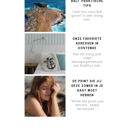
BALI: PRAKTISCHE
TIPS
'Laat ons naar Bali
gaan!' In een vlaag
van...
ONZE FAVORIETE
ADRESSEN IN
OOSTENDE
Net als vorig jaar
roept
beroepsgentenaar
Jan Matthys ook...
DE PRINT DIE JIJ
DEZE ZOMER IN JE
KAST MOET
HEBBEN
'When life gives you
lemons... Make
lemonade.' ...