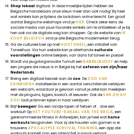
Shop lokaal
digitaal. In deze moeilijke tijden hebben de
Belgische handelaars onze steun meer dan ooit nodig! Bij heel
wat winkels kan je tijdens de lockdown online terecht. Een groot
aantal Belgische webshops vind je
HIER
. Check zeker eens de
sociale media van jouw favoriete winkels om te ontdekken of je bij
hen ook via de digitale weg kan shoppen. Op de website van
IK
KOOP BELGISCH
vind je alle Belgische modemerken terug.
Ga de culturele toer op met
HUISTONEEL
, een initiatief van
Toneelhuis. Via hun website kan je allerhande
culturele
voorstellingen
online bekijken, van dans tot toneel en poëzie!
Wordt via jeugdorganisatie Tumult een
BABBELBUDDY
en help
een jongere die nieuw is in België bij het
oefenen van zijn/haar
Nederlands
.
Breng een digitaal bezoek aan de
zoo
. De
ZOO VAN
EDINBURGH
installeerde in een aantal verschillende verblijven
een webcam, waardoor je gewoon vanuit je zetel kan meekijken
met de pinguïns, tijgers, koala's of leeuwen. Ook de
SAN DIEGO
ZOO
laat je binnen kijken in haar verblijven.
Blijf
bewegen
! Ga een rondje lopen of fietsen of... doe een
workout! Op
HET YOUTUBE-KANAAL VAN THE BRICK
, een
gerenommeerde fitness in Antwerpen, kan je heel wat
home
workouts
terugvinden. Voor zij die houden van gamen is er
trouwens
APOCALYPSE SURVIVAL TRAINING
, een app die
workouts koppelt aan een interactief survival verhaal.