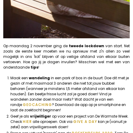
Op maandag 2 november ging de
tweede lockdown
van start. Net
zoals de eerste keer moeten we nu opnieuw met z'n allen zo veel
mogelijk in ons 'kot' blijven of op veilige afstand van elkaar buiten
vertoeven. Hoe ga jij je dagen invullen? Misschien wel met een van
onderstaande
tips
!
Maak een
wandeling
in een park of bos in de buurt. Doe dit met je
gezin of met maximaal 3 anderen die niet tot jouw bubbel
behoren (wanneer je minstens 1,5 meter afstand van elkaar kan
houden). Een beetje frisse lucht zal je goed doen! Vind je
wandelen zonder doel maar niets? Wat dacht je van een
rondje
GEOCACHING
? Download de app op je smartphone en
laat de zoektocht beginnen!
Geef je als
vrijwilliger
op voor een project van De Warmste Week.
Check
HIER
alle oproepen. Ook via
GIVE A DAY
kan je (vanuit je
zetel) aan vrijwilligerswerk doen!