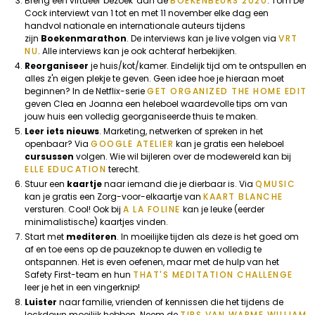
Breng een virtueel 'bezoek' aan de
BOEKENBEURS 2020
. Tom De
Cock interviewt van 1 tot en met 11 november elke dag een
handvol nationale en internationale auteurs tijdens
zijn
Boekenmarathon
. De interviews kan je live volgen via
VRT
NU
. Alle interviews kan je ook achteraf herbekijken.
Reorganiseer
je huis/kot/kamer. Eindelijk tijd om te ontspullen en
alles z'n eigen plekje te geven. Geen idee hoe je hieraan moet
beginnen? In de Netflix-serie
GET ORGANIZED THE HOME EDIT
geven Clea en Joanna een heleboel waardevolle tips om van
jouw huis een volledig georganiseerde thuis te maken.
Leer iets nieuws
. Marketing, netwerken of spreken in het
openbaar? Via
GOOGLE ATELIER
kan je gratis een heleboel
cursussen
volgen. Wie wil bijleren over de modewereld kan bij
ELLE EDUCATION
terecht.
Stuur een
kaartje
naar iemand die je dierbaar is. Via
QMUSIC
kan je gratis een Zorg-voor-elkaartje van
KAART BLANCHE
versturen. Cool! Ook bij
A LA FOLINE
kan je leuke (eerder
minimalistische) kaartjes vinden.
Start met
mediteren
. In moeilijke tijden als deze is het goed om
af en toe eens op de pauzeknop te duwen en volledig te
ontspannen. Het is even oefenen, maar met de hulp van het
Safety First-team en hun
THAT'S MEDITATION CHALLENGE
leer je het in een vingerknip!
Luister
naar familie, vrienden of kennissen die het tijdens de
lockdown moeilijk hebben. Neem de
TIPS VAN WARME WILLIAM