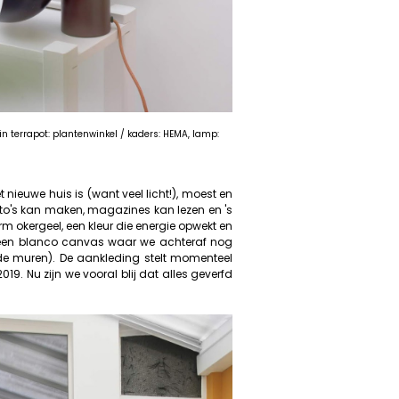
in terrapot: plantenwinkel / kaders: HEMA, lamp:
nieuwe huis is (want veel licht!), moest en
to's kan maken, magazines kan lezen en 's
okergeel, een kleur die energie opwekt en
ls een blanco canvas waar we achteraf nog
de muren). De aankleding stelt momenteel
019. Nu zijn we vooral blij dat alles geverfd