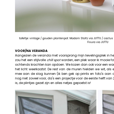
tafeltje: vintage / gouden plantenpot: Madam Stoltz via JUTTU / cactus 
Fisura via JUTTU
VOOR/NA VERANDA
Aangezien de veranda met voorsprong mijn lievelingsplek in het 
zou het een stijlvolle
chill
spot
worden, een plek waar ik mooie fo
ochtends krachten kan opdoen. We kozen dan ook voor een warm 
het licht weerkaatst. De rest van de muren hielden we wit, a
mee aan de slag kunnen (ik ben gek op prints en foto's aan 
nog niet zoveel voor, da's een projectje voor de eerste helft van 2
is, de plintjes gezet zijn en alles netjes gepoetst is!