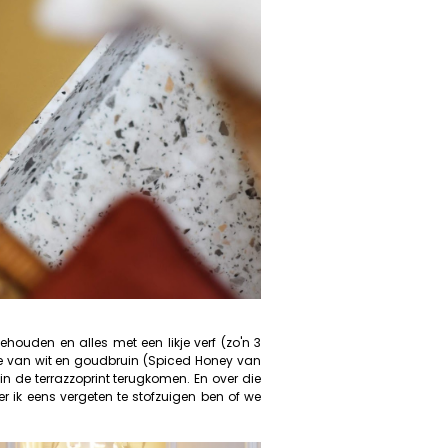
houden en alles met een likje verf (zo'n 3
tie van wit en goudbruin (Spiced Honey van
s in de terrazzoprint terugkomen. En over die
er ik eens vergeten te stofzuigen ben of we