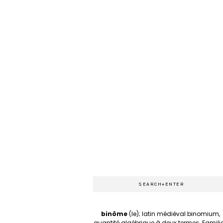
binôme
(le); latin médiéval binomium,
quantité algébrique à deux termes. Familie