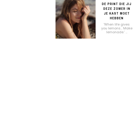
DE PRINT DIE JIJ
DEZE ZOMER IN
JE KAST MOET
HEBBEN
'When life gives
you lemons... Make
lemonade.' ...