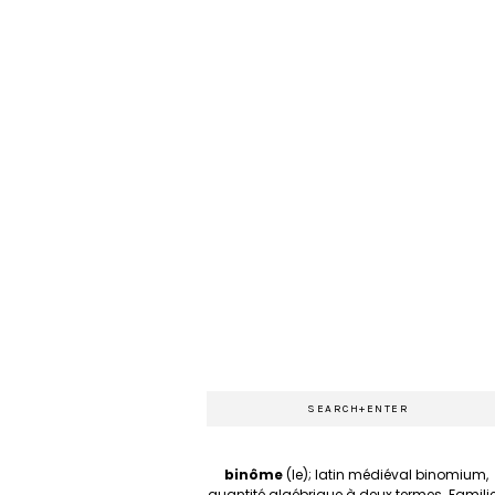
binôme
(le); latin médiéval binomium,
quantité algébrique à deux termes. Familie