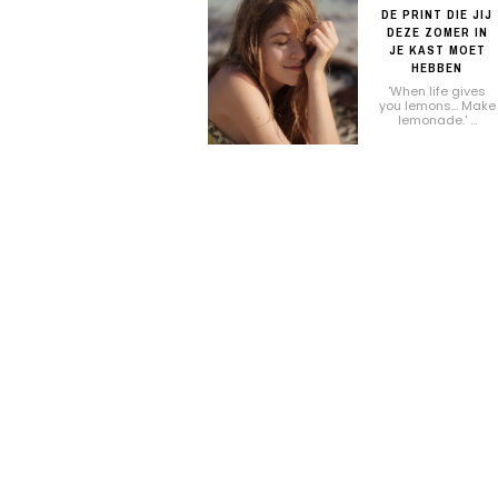
DE PRINT DIE JIJ
DEZE ZOMER IN
JE KAST MOET
HEBBEN
'When life gives
you lemons... Make
lemonade.' ...