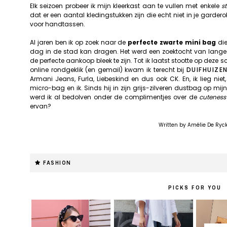
Elk seizoen probeer ik mijn kleerkast aan te vullen met enkele
s
dat er een aantal kledingstukken zijn die echt niet in je garde
voor handtassen.
Al jaren ben ik op zoek naar de
perfecte zwarte mini bag
die
dag in de stad kan dragen. Het werd een zoektocht van lange a
de perfecte aankoop bleek te zijn. Tot ik laatst stootte op deze
online rondgeklik (en gemail) kwam ik terecht bij
DUIFHUIZE
Armani Jeans, Furla, Liebeskind en dus ook CK. En, ik lieg niet,
micro-bag en ik. Sinds hij in zijn grijs-zilveren dustbag op mij
werd ik al bedolven onder de complimentjes over de
cuteness
ervan?
Written by Amélie De Ryc
FASHION
PICKS FOR YOU